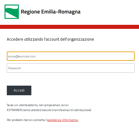
Accedere utilizzando l'account dell'organizzazione
Accedi
Se sei un utente esterno, nel campo email, scrivi
EXTRARER\
nome utente
(ricevuto tramite email di abilitazione)
Per problemi tecnici contatta l’
assistenza informatica
.