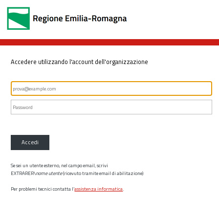
Accedere utilizzando l'account dell'organizzazione
Accedi
Se sei un utente esterno, nel campo email, scrivi
EXTRARER\
nome utente
(ricevuto tramite email di abilitazione)
Per problemi tecnici contatta l’
assistenza informatica
.