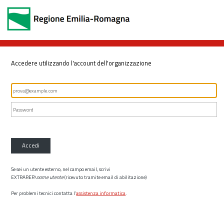
Accedere utilizzando l'account dell'organizzazione
Accedi
Se sei un utente esterno, nel campo email, scrivi
EXTRARER\
nome utente
(ricevuto tramite email di abilitazione)
Per problemi tecnici contatta l’
assistenza informatica
.