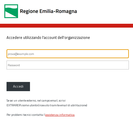
Accedere utilizzando l'account dell'organizzazione
Accedi
Se sei un utente esterno, nel campo email, scrivi
EXTRARER\
nome utente
(ricevuto tramite email di abilitazione)
Per problemi tecnici contatta l’
assistenza informatica
.