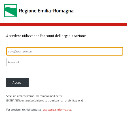
Accedere utilizzando l'account dell'organizzazione
Accedi
Se sei un utente esterno, nel campo email, scrivi
EXTRARER\
nome utente
(ricevuto tramite email di abilitazione)
Per problemi tecnici contatta l’
assistenza informatica
.