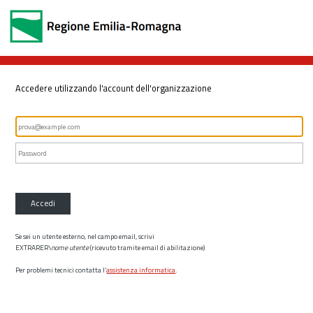
Accedere utilizzando l'account dell'organizzazione
Accedi
Se sei un utente esterno, nel campo email, scrivi
EXTRARER\
nome utente
(ricevuto tramite email di abilitazione)
Per problemi tecnici contatta l’
assistenza informatica
.