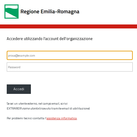
Accedere utilizzando l'account dell'organizzazione
Accedi
Se sei un utente esterno, nel campo email, scrivi
EXTRARER\
nome utente
(ricevuto tramite email di abilitazione)
Per problemi tecnici contatta l’
assistenza informatica
.