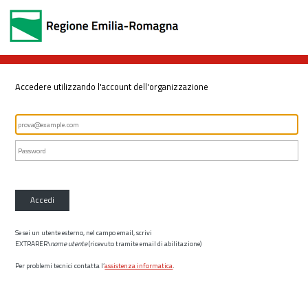
Accedere utilizzando l'account dell'organizzazione
Accedi
Se sei un utente esterno, nel campo email, scrivi
EXTRARER\
nome utente
(ricevuto tramite email di abilitazione)
Per problemi tecnici contatta l’
assistenza informatica
.