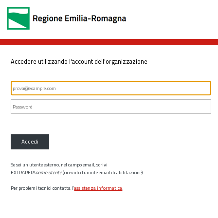
Accedere utilizzando l'account dell'organizzazione
Accedi
Se sei un utente esterno, nel campo email, scrivi
EXTRARER\
nome utente
(ricevuto tramite email di abilitazione)
Per problemi tecnici contatta l’
assistenza informatica
.