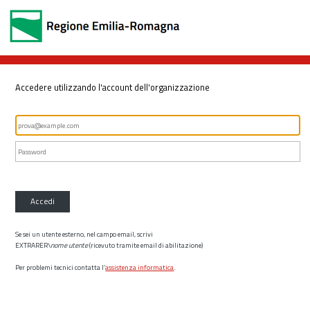
Accedere utilizzando l'account dell'organizzazione
Accedi
Se sei un utente esterno, nel campo email, scrivi
EXTRARER\
nome utente
(ricevuto tramite email di abilitazione)
Per problemi tecnici contatta l’
assistenza informatica
.