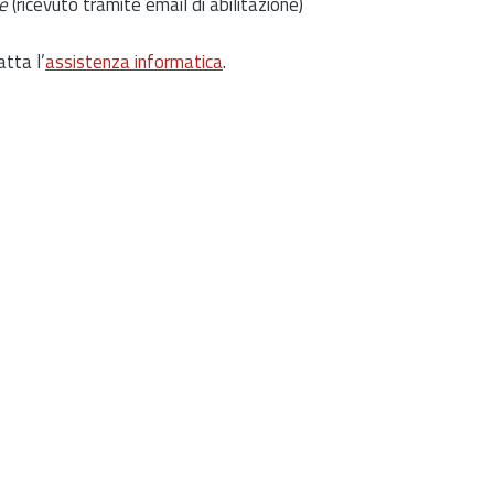
e
(ricevuto tramite email di abilitazione)
atta l’
assistenza informatica
.