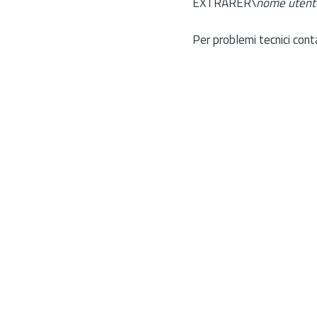
EXTRARER\
nome utent
Per problemi tecnici cont