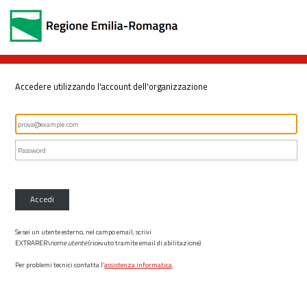
Accedere utilizzando l'account dell'organizzazione
Accedi
Se sei un utente esterno, nel campo email, scrivi
EXTRARER\
nome utente
(ricevuto tramite email di abilitazione)
Per problemi tecnici contatta l’
assistenza informatica
.