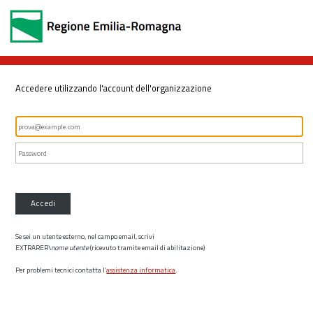
Accedere utilizzando l'account dell'organizzazione
Accedi
Se sei un utente esterno, nel campo email, scrivi
EXTRARER\
nome utente
(ricevuto tramite email di abilitazione)
Per problemi tecnici contatta l’
assistenza informatica
.