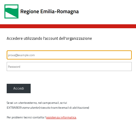
Accedere utilizzando l'account dell'organizzazione
Accedi
Se sei un utente esterno, nel campo email, scrivi
EXTRARER\
nome utente
(ricevuto tramite email di abilitazione)
Per problemi tecnici contatta l’
assistenza informatica
.