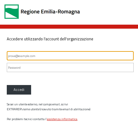
Accedere utilizzando l'account dell'organizzazione
Accedi
Se sei un utente esterno, nel campo email, scrivi
EXTRARER\
nome utente
(ricevuto tramite email di abilitazione)
Per problemi tecnici contatta l’
assistenza informatica
.