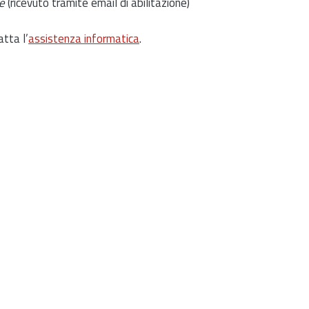
e
(ricevuto tramite email di abilitazione)
atta l’
assistenza informatica
.