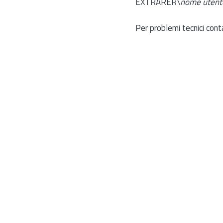
EXTRARER\
nome utent
Per problemi tecnici cont