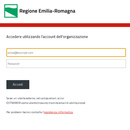
Accedere utilizzando l'account dell'organizzazione
Accedi
Se sei un utente esterno, nel campo email, scrivi
EXTRARER\
nome utente
(ricevuto tramite email di abilitazione)
Per problemi tecnici contatta l’
assistenza informatica
.