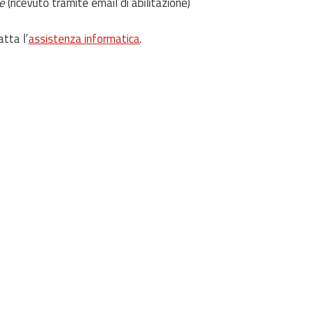
e
(ricevuto tramite email di abilitazione)
atta l’
assistenza informatica
.