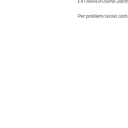
EXTRARER\
nome utent
Per problemi tecnici cont