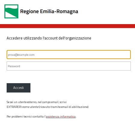
Accedere utilizzando l'account dell'organizzazione
Accedi
Se sei un utente esterno, nel campo email, scrivi
EXTRARER\
nome utente
(ricevuto tramite email di abilitazione)
Per problemi tecnici contatta l’
assistenza informatica
.