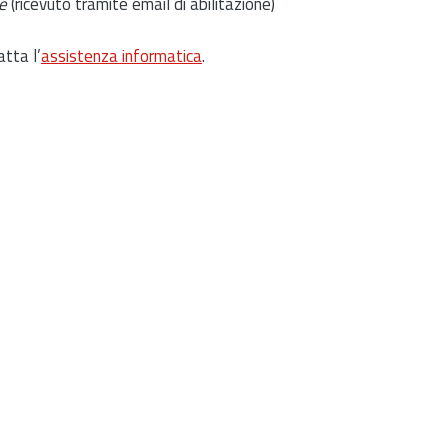
e
(ricevuto tramite email di abilitazione)
atta l’
assistenza informatica
.