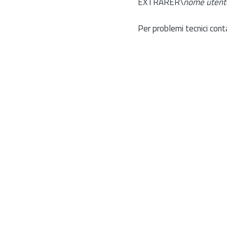
EXTRARER\
nome utent
Per problemi tecnici cont