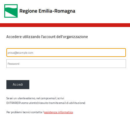
Accedere utilizzando l'account dell'organizzazione
Accedi
Se sei un utente esterno, nel campo email, scrivi
EXTRARER\
nome utente
(ricevuto tramite email di abilitazione)
Per problemi tecnici contatta l’
assistenza informatica
.