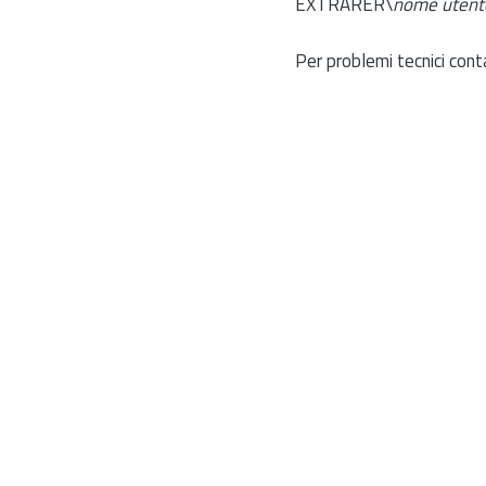
EXTRARER\
nome utent
Per problemi tecnici cont