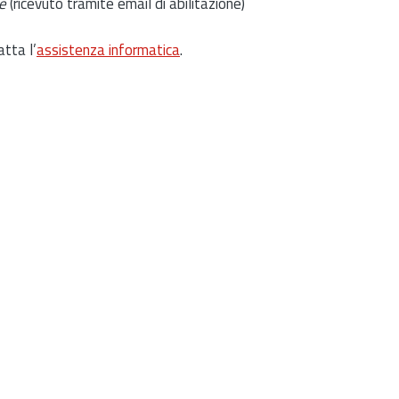
e
(ricevuto tramite email di abilitazione)
atta l’
assistenza informatica
.