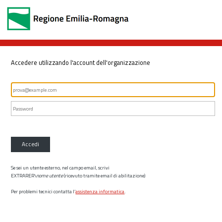
Accedere utilizzando l'account dell'organizzazione
Accedi
Se sei un utente esterno, nel campo email, scrivi
EXTRARER\
nome utente
(ricevuto tramite email di abilitazione)
Per problemi tecnici contatta l’
assistenza informatica
.