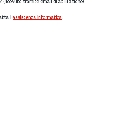
e
(ricevuto tramite email di abilitazione)
atta l’
assistenza informatica
.