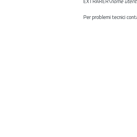
EXTRARER\
nome utent
Per problemi tecnici cont