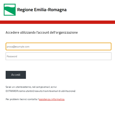
Accedere utilizzando l'account dell'organizzazione
Accedi
Se sei un utente esterno, nel campo email, scrivi
EXTRARER\
nome utente
(ricevuto tramite email di abilitazione)
Per problemi tecnici contatta l’
assistenza informatica
.