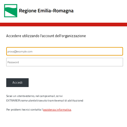
Accedere utilizzando l'account dell'organizzazione
Accedi
Se sei un utente esterno, nel campo email, scrivi
EXTRARER\
nome utente
(ricevuto tramite email di abilitazione)
Per problemi tecnici contatta l’
assistenza informatica
.