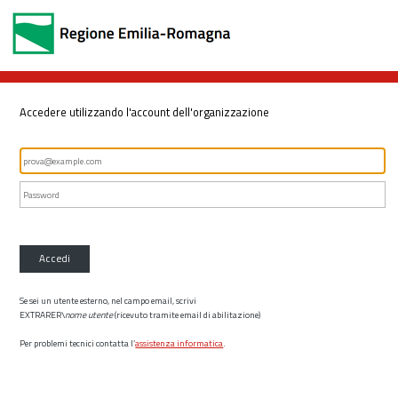
Accedere utilizzando l'account dell'organizzazione
Accedi
Se sei un utente esterno, nel campo email, scrivi
EXTRARER\
nome utente
(ricevuto tramite email di abilitazione)
Per problemi tecnici contatta l’
assistenza informatica
.