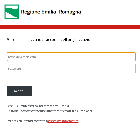
Accedere utilizzando l'account dell'organizzazione
Accedi
Se sei un utente esterno, nel campo email, scrivi
EXTRARER\
nome utente
(ricevuto tramite email di abilitazione)
Per problemi tecnici contatta l’
assistenza informatica
.