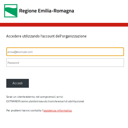
Accedere utilizzando l'account dell'organizzazione
Accedi
Se sei un utente esterno, nel campo email, scrivi
EXTRARER\
nome utente
(ricevuto tramite email di abilitazione)
Per problemi tecnici contatta l’
assistenza informatica
.