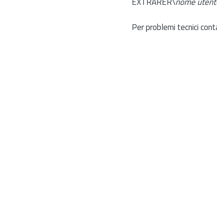
EXTRARER\
nome utent
Per problemi tecnici cont