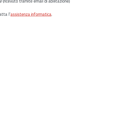
e
(ricevuto tramite email di abilitazione)
atta l’
assistenza informatica
.