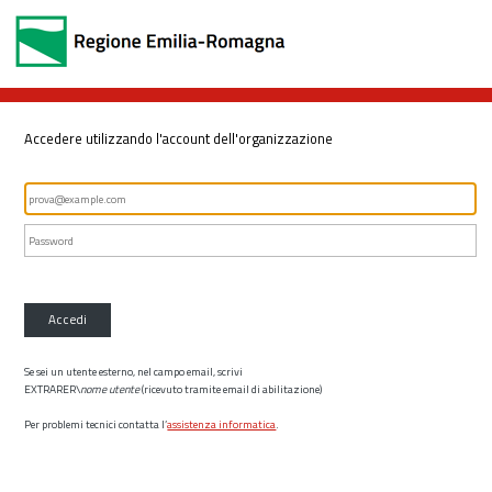
Accedere utilizzando l'account dell'organizzazione
Accedi
Se sei un utente esterno, nel campo email, scrivi
EXTRARER\
nome utente
(ricevuto tramite email di abilitazione)
Per problemi tecnici contatta l’
assistenza informatica
.