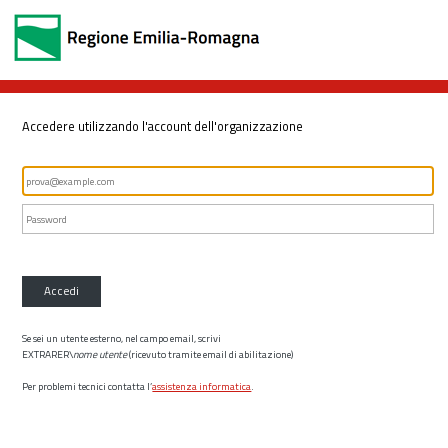
Accedere utilizzando l'account dell'organizzazione
Accedi
Se sei un utente esterno, nel campo email, scrivi
EXTRARER\
nome utente
(ricevuto tramite email di abilitazione)
Per problemi tecnici contatta l’
assistenza informatica
.