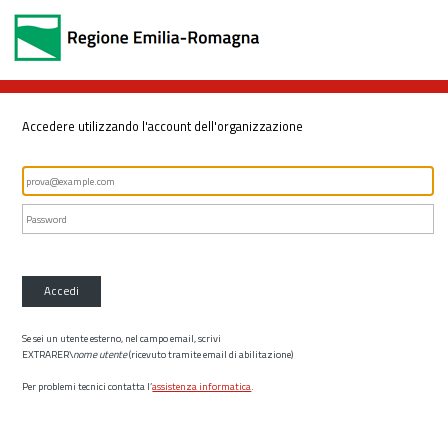
Accedere utilizzando l'account dell'organizzazione
Accedi
Se sei un utente esterno, nel campo email, scrivi
EXTRARER\
nome utente
(ricevuto tramite email di abilitazione)
Per problemi tecnici contatta l’
assistenza informatica
.