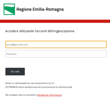
Accedere utilizzando l'account dell'organizzazione
Accedi
Se sei un utente esterno, nel campo email, scrivi
EXTRARER\
nome utente
(ricevuto tramite email di abilitazione)
Per problemi tecnici contatta l’
assistenza informatica
.