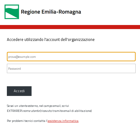
Accedere utilizzando l'account dell'organizzazione
Accedi
Se sei un utente esterno, nel campo email, scrivi
EXTRARER\
nome utente
(ricevuto tramite email di abilitazione)
Per problemi tecnici contatta l’
assistenza informatica
.