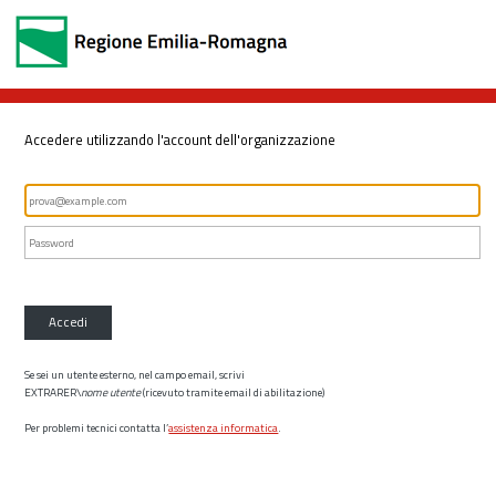
Accedere utilizzando l'account dell'organizzazione
Accedi
Se sei un utente esterno, nel campo email, scrivi
EXTRARER\
nome utente
(ricevuto tramite email di abilitazione)
Per problemi tecnici contatta l’
assistenza informatica
.