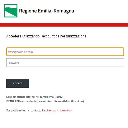
Accedere utilizzando l'account dell'organizzazione
Accedi
Se sei un utente esterno, nel campo email, scrivi
EXTRARER\
nome utente
(ricevuto tramite email di abilitazione)
Per problemi tecnici contatta l’
assistenza informatica
.