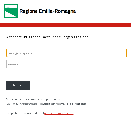
Accedere utilizzando l'account dell'organizzazione
Accedi
Se sei un utente esterno, nel campo email, scrivi
EXTRARER\
nome utente
(ricevuto tramite email di abilitazione)
Per problemi tecnici contatta l’
assistenza informatica
.