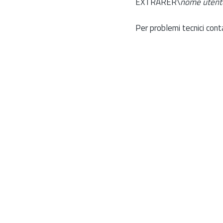
EXTRARER\
nome utent
Per problemi tecnici cont