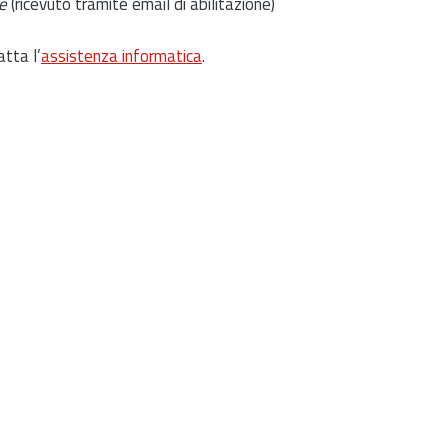
e
(ricevuto tramite email di abilitazione)
atta l’
assistenza informatica
.