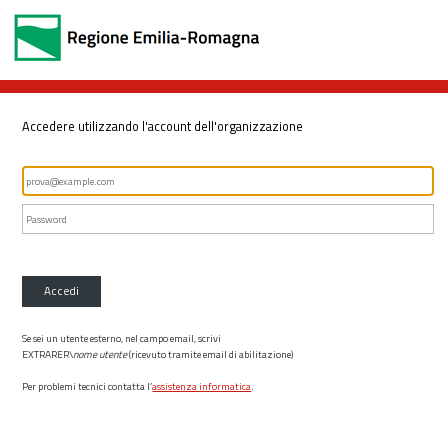
Accedere utilizzando l'account dell'organizzazione
Accedi
Se sei un utente esterno, nel campo email, scrivi
EXTRARER\
nome utente
(ricevuto tramite email di abilitazione)
Per problemi tecnici contatta l’
assistenza informatica
.