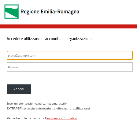
Accedere utilizzando l'account dell'organizzazione
Accedi
Se sei un utente esterno, nel campo email, scrivi
EXTRARER\
nome utente
(ricevuto tramite email di abilitazione)
Per problemi tecnici contatta l’
assistenza informatica
.