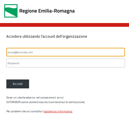
Accedere utilizzando l'account dell'organizzazione
Accedi
Se sei un utente esterno, nel campo email, scrivi
EXTRARER\
nome utente
(ricevuto tramite email di abilitazione)
Per problemi tecnici contatta l’
assistenza informatica
.