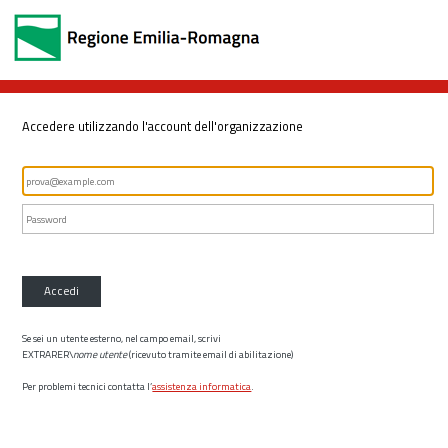
Accedere utilizzando l'account dell'organizzazione
Accedi
Se sei un utente esterno, nel campo email, scrivi
EXTRARER\
nome utente
(ricevuto tramite email di abilitazione)
Per problemi tecnici contatta l’
assistenza informatica
.