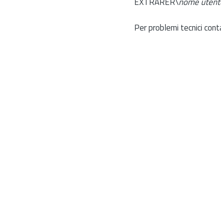
EXTRARER\
nome utent
Per problemi tecnici cont