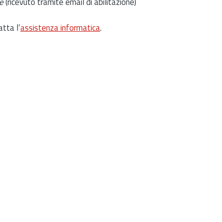
e
(ricevuto tramite email di abilitazione)
atta l’
assistenza informatica
.