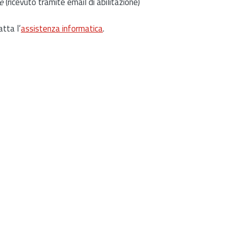
e
(ricevuto tramite email di abilitazione)
atta l’
assistenza informatica
.