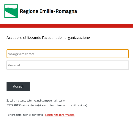
Accedere utilizzando l'account dell'organizzazione
Accedi
Se sei un utente esterno, nel campo email, scrivi
EXTRARER\
nome utente
(ricevuto tramite email di abilitazione)
Per problemi tecnici contatta l’
assistenza informatica
.