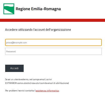
Accedere utilizzando l'account dell'organizzazione
Accedi
Se sei un utente esterno, nel campo email, scrivi
EXTRARER\
nome utente
(ricevuto tramite email di abilitazione)
Per problemi tecnici contatta l’
assistenza informatica
.