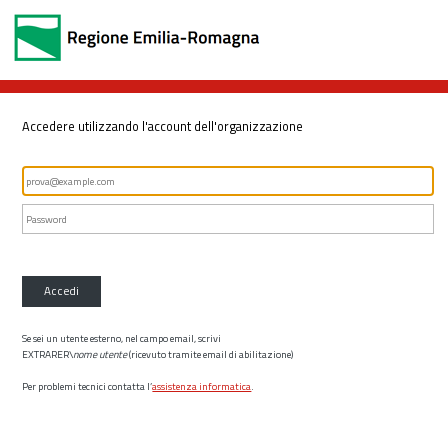
Accedere utilizzando l'account dell'organizzazione
Accedi
Se sei un utente esterno, nel campo email, scrivi
EXTRARER\
nome utente
(ricevuto tramite email di abilitazione)
Per problemi tecnici contatta l’
assistenza informatica
.