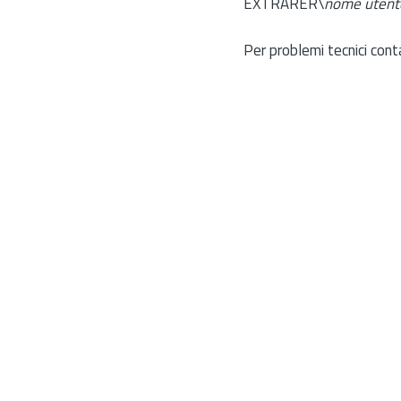
EXTRARER\
nome utent
Per problemi tecnici cont