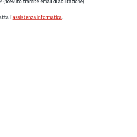
e
(ricevuto tramite email di abilitazione)
atta l’
assistenza informatica
.