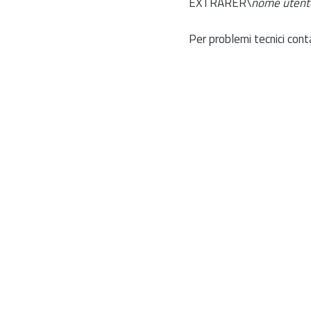
EXTRARER\
nome utent
Per problemi tecnici cont