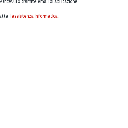
e
(ricevuto tramite email di abilitazione)
atta l’
assistenza informatica
.